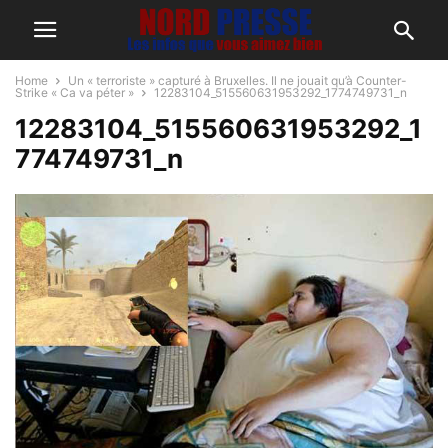
Home
Un « terroriste » capturé à Bruxelles. Il ne jouait qu’à Counter-
Strike « Ca va péter »
12283104_515560631953292_1774749731_n
12283104_515560631953292_1
774749731_n