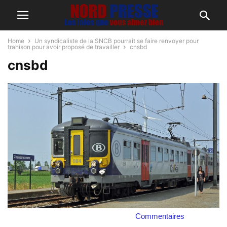
Home
Un syndicaliste de la SNCB pourrait se faire renvoyer pour
trahison pour avoir proposé de travailler
cnsbd
cnsbd
Commentaires