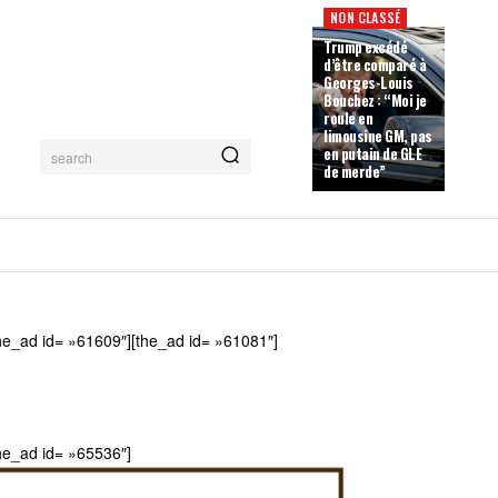
NON CLASSÉ
Trump excédé
d’être comparé à
Georges-Louis
Bouchez : “Moi je
roule en
limousine GM, pas
en putain de GLE
search
de merde”
he_ad id= »61609″][the_ad id= »61081″]
he_ad id= »65536″]