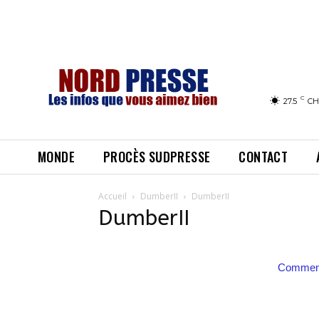
C
27.5
CH
MONDE
PROCÈS SUDPRESSE
CONTACT
Accueil
DumberII
DumberII
DumberII
Comment