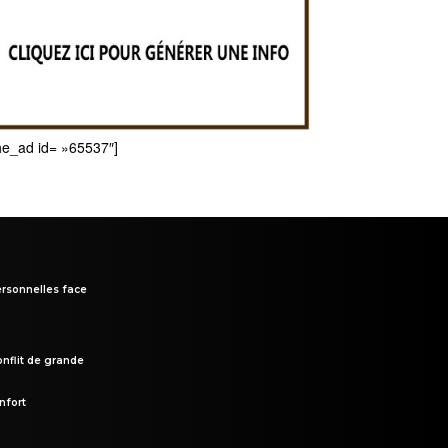
he_ad id= »65537″]
rsonnelles face
onflit de grande
nfort