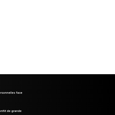
rsonnelles face
onflit de grande