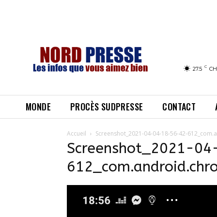
C
27.5
CH
MONDE
PROCÈS SUDPRESSE
CONTACT
Accueil
Screenshot_2021-04-04-18-56-42-612_com.
Screenshot_2021-04
612_com.android.chr