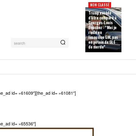
NON CLASSÉ
Trump excédé
d’être comparé à
Georges-Louis
Bouchez : “Moi je
roule en
limousine GM, pas
en putain de GLE
search
de merde”
he_ad id= »61609″][the_ad id= »61081″]
he_ad id= »65536″]