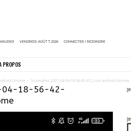
ARLEROI
VENDREDI, AOÛT 7, 2026
CONNECTER / REJOINDRE
A PROPOS
android.chrome
Screenshot_2021-04-04-18-56-42-612_com.android.chrome
-04-18-56-42-
[t
ome
[t