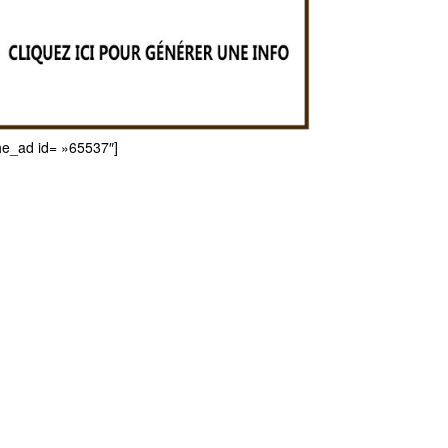
he_ad id= »65537″]