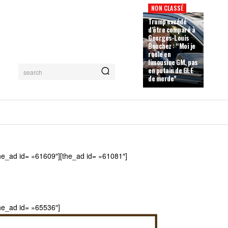
NON CLASSÉ
Trump excédé
d’être comparé à
Georges-Louis
Bouchez : “Moi je
roule en
limousine GM, pas
en putain de GLE
search
de merde”
he_ad id= »61609″][the_ad id= »61081″]
he_ad id= »65536″]