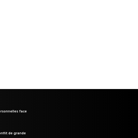
rsonnelles face
onflit de grande