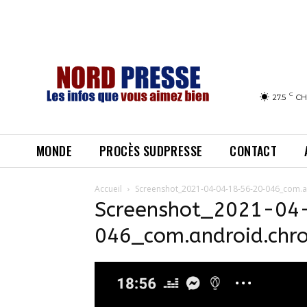
C
27.5
CH
MONDE
PROCÈS SUDPRESSE
CONTACT
Accueil
Screenshot_2021-04-04-18-56-20-046_com.
Screenshot_2021-04
046_com.android.chr