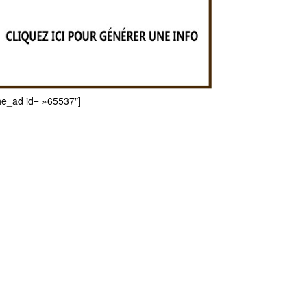
he_ad id= »65537″]