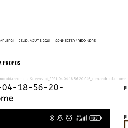
ARLEROI
JEUDI, AOÛT 6, 2026
CONNECTER / REJOINDRE
A PROPOS
android.chrome
Screenshot_2021-04-04-18-56-20-046_com.android.chrome
-04-18-56-20-
[t
ome
[t