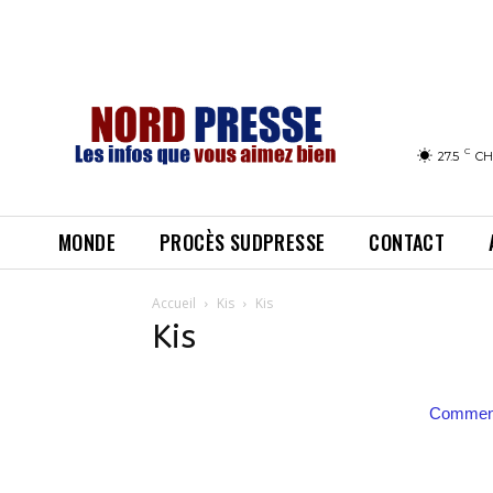
C
27.5
CH
MONDE
PROCÈS SUDPRESSE
CONTACT
Accueil
Kis
Kis
Kis
Comment