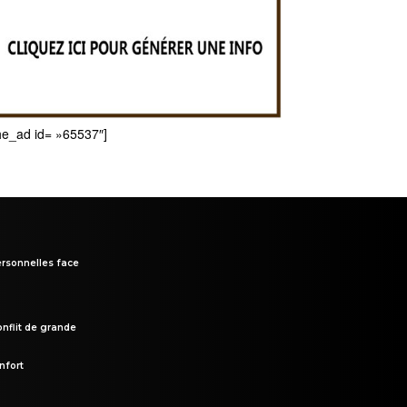
he_ad id= »65537″]
rsonnelles face
onflit de grande
nfort