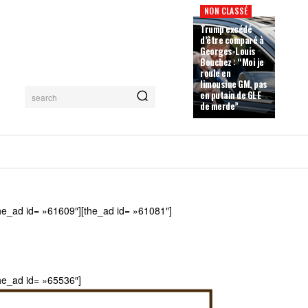
NON CLASSÉ
Trump excédé
d’être comparé à
Georges-Louis
Bouchez : “Moi je
roule en
limousine GM, pas
en putain de GLE
search
de merde”
he_ad id= »61609″][the_ad id= »61081″]
he_ad id= »65536″]