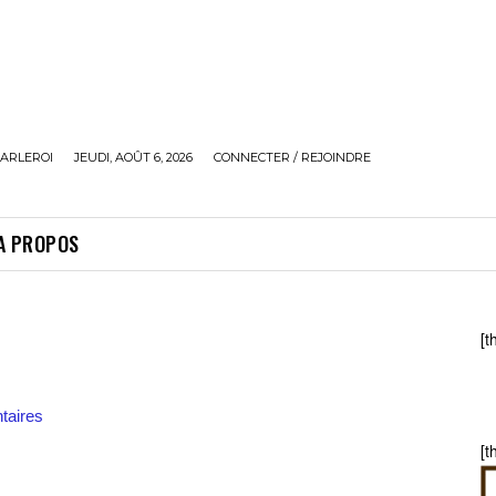
ARLEROI
JEUDI, AOÛT 6, 2026
CONNECTER / REJOINDRE
A PROPOS
[t
aires
[t