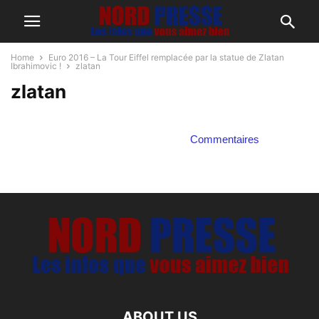
Home
Euro 2016 – La Tour Eiffel remplacée par la statue de Zlatan
Ibrahimovic !
zlatan
zlatan
Commentaires
ABOUT US