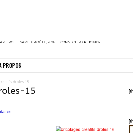
ARLEROI
SAMEDI, AOÛT 8, 2026
CONNECTER / REJOINDRE
A PROPOS
creatifs-droles-15
droles-15
[t
aires
[t