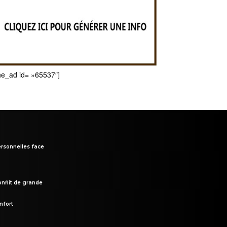
he_ad id= »65537″]
rsonnelles face
onflit de grande
nfort