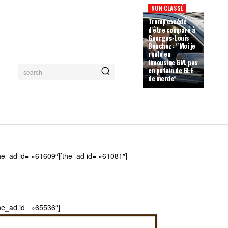
NON CLASSÉ
Trump excédé
d’être comparé à
Georges-Louis
Bouchez : “Moi je
roule en
limousine GM, pas
en putain de GLE
search
de merde”
he_ad id= »61609″][the_ad id= »61081″]
he_ad id= »65536″]