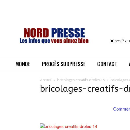
C
27.5
CH
MONDE
PROCÈS SUDPRESSE
CONTACT
Accueil
bricolages-creatifs-droles-15
bricolages-
bricolages-creatifs-
Comment