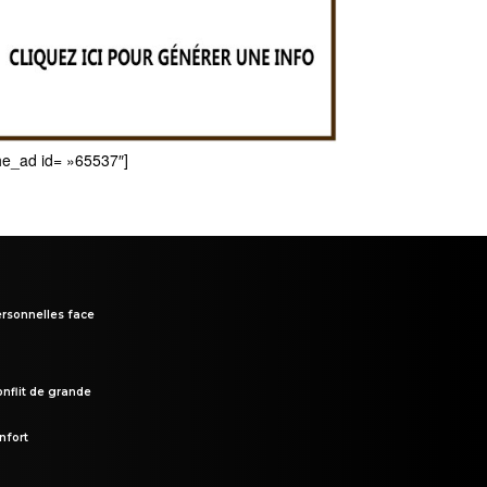
he_ad id= »65537″]
rsonnelles face
onflit de grande
nfort