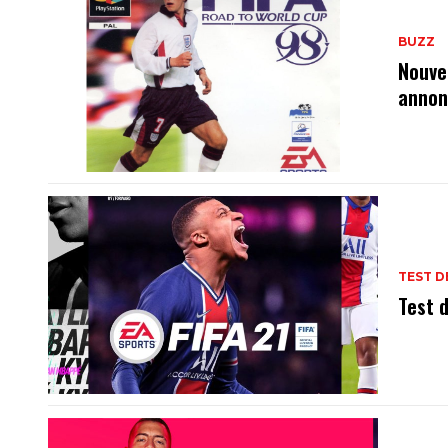
BUZZ
Nouve
annon
TEST D
Test d