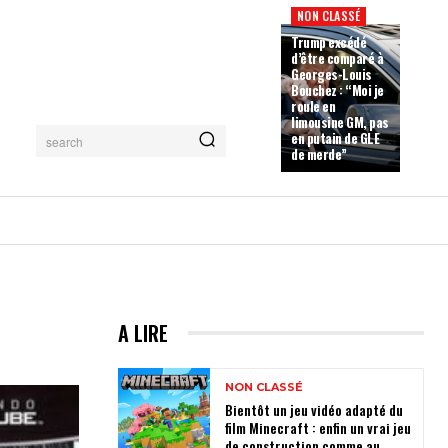
NON CLASSÉ
Trump excédé
d’être comparé à
Georges-Louis
Bouchez : “Moi je
roule en
limousine GM, pas
en putain de GLE
search
de merde”
A LIRE
NON CLASSÉ
Bientôt un jeu vidéo adapté du
film Minecraft : enfin un vrai jeu
de construction comme au