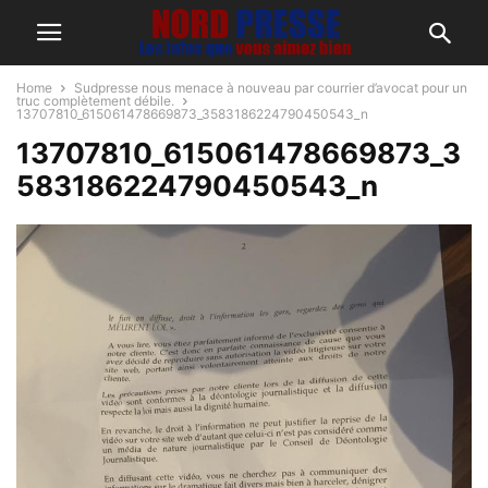
Home
Sudpresse nous menace à nouveau par courrier d’avocat pour un
truc complètement débile.
13707810_615061478669873_3583186224790450543_n
13707810_615061478669873_3
583186224790450543_n