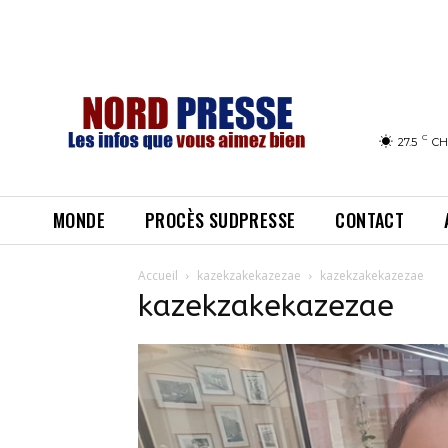
C
27.5
CH
MONDE
PROCÈS SUDPRESSE
CONTACT
Accueil
kazekzakekazezae
kazekzakekazezae
kazekzakekazezae