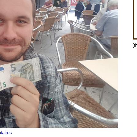
[t
aires