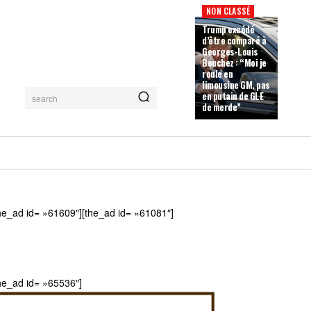
NON CLASSÉ
Trump excédé
d’être comparé à
Georges-Louis
Bouchez : “Moi je
roule en
limousine GM, pas
en putain de GLE
search
de merde”
he_ad id= »61609″][the_ad id= »61081″]
he_ad id= »65536″]