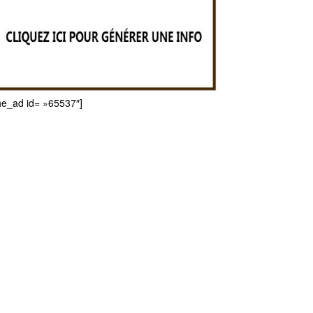
he_ad id= »65537″]