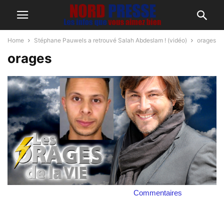
Home
Stéphane Pauwels a retrouvé Salah Abdeslam ! (vidéo)
orages
orages
Commentaires