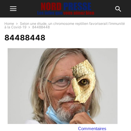
Home
Selon une étude, un chromosome reptilien favoriserait l’immunité
à la Covid-19
84488448
84488448
Commentaires