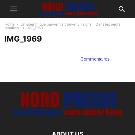
Home
Un scientifique parvient à trouver un signal…Dans les oeufs
brouillés !
IMG_1969
IMG_1969
Commentaires
ABOUT US