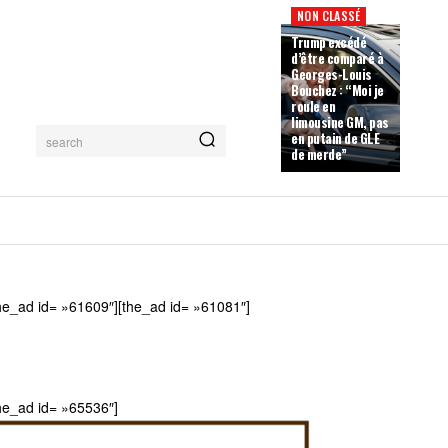
NON CLASSÉ
Trump excédé
d’être comparé à
Georges-Louis
Bouchez : “Moi je
roule en
limousine GM, pas
en putain de GLE
search
de merde”
he_ad id= »61609″][the_ad id= »61081″]
he_ad id= »65536″]