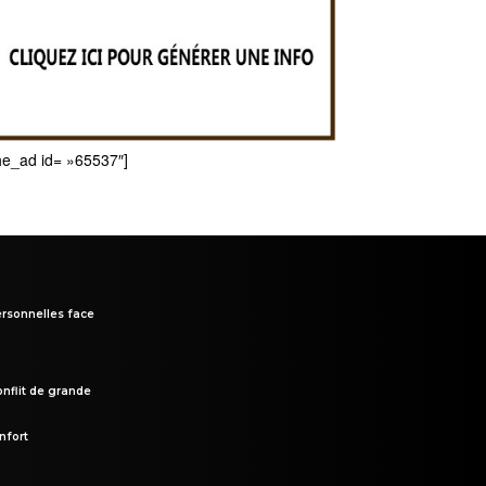
he_ad id= »65537″]
rsonnelles face
onflit de grande
nfort