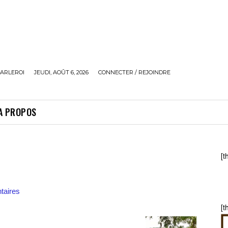
ARLEROI
JEUDI, AOÛT 6, 2026
CONNECTER / REJOINDRE
A PROPOS
[t
aires
[t