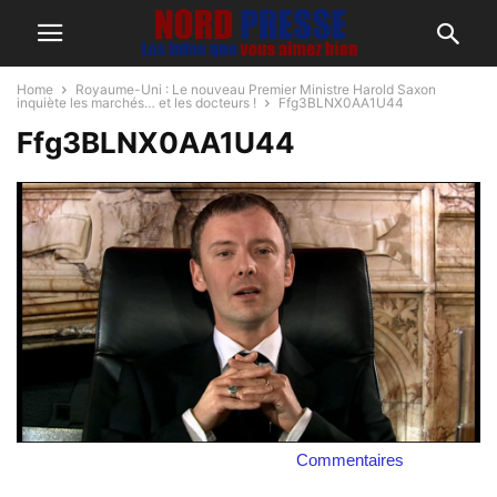
Home
Royaume-Uni : Le nouveau Premier Ministre Harold Saxon
inquiète les marchés… et les docteurs !
Ffg3BLNX0AA1U44
Ffg3BLNX0AA1U44
Commentaires