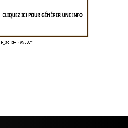
he_ad id= »65537″]