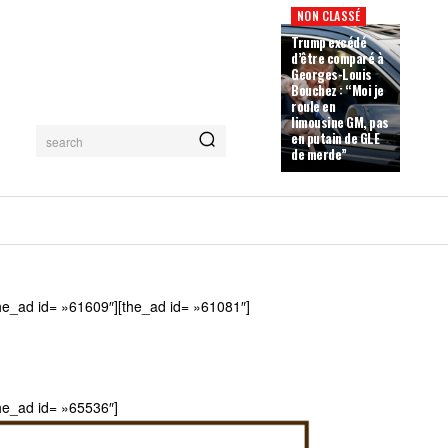
NON CLASSÉ
Trump excédé
d’être comparé à
Georges-Louis
Bouchez : “Moi je
roule en
limousine GM, pas
en putain de GLE
search
de merde”
he_ad id= »61609″][the_ad id= »61081″]
he_ad id= »65536″]