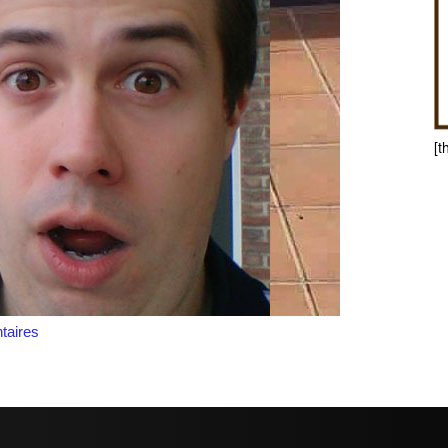
[t
aires