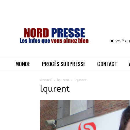
C
27.5
CH
MONDE
PROCÈS SUDPRESSE
CONTACT
Accueil
lqurent
lqurent
lqurent