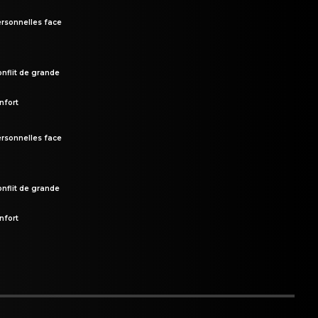
rsonnelles face
onflit de grande
nfort
rsonnelles face
onflit de grande
nfort