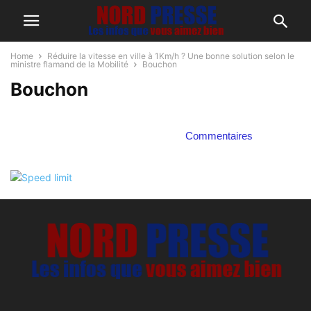
Home
Réduire la vitesse en ville à 1Km/h ? Une bonne solution selon le
ministre flamand de la Mobilité
Bouchon
Bouchon
Commentaires