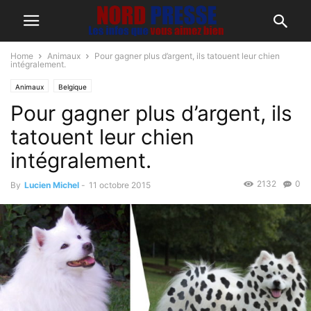
Home
Animaux
Pour gagner plus d’argent, ils tatouent leur chien
intégralement.
Animaux
Belgique
Pour gagner plus d’argent, ils
tatouent leur chien
intégralement.
2132
0
By
Lucien Michel
-
11 octobre 2015