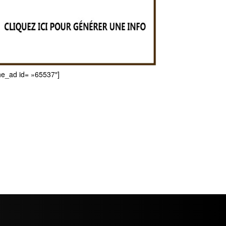
he_ad id= »65537″]