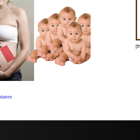
[t
aires