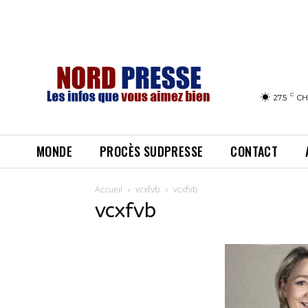
C
27.5
CH
MONDE
PROCÈS SUDPRESSE
CONTACT
Accueil
vcxfvb
vcxfvb
vcxfvb