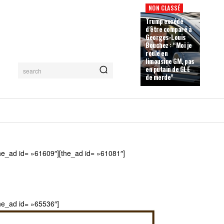
NON CLASSÉ
Trump excédé
d’être comparé à
Georges-Louis
Bouchez : “Moi je
roule en
limousine GM, pas
en putain de GLE
search
de merde”
he_ad id= »61609″][the_ad id= »61081″]
he_ad id= »65536″]