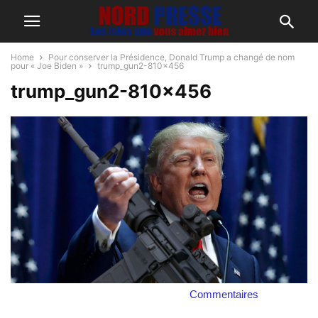
Home
Pour conserver la Présidence, Donald Trump a changé de nom
pour « Joe Biden »
trump_gun2-810x456
trump_gun2-810×456
Commentaires