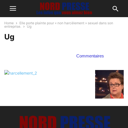
Home
Elle porte plainte pour « non harcèlement » sexuel dans son
entreprise.
Ug
Ug
Commentaires