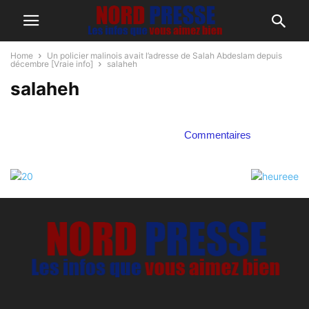
Home
Un policier malinois avait l’adresse de Salah Abdeslam depuis
décembre [Vraie info]
salaheh
salaheh
Commentaires