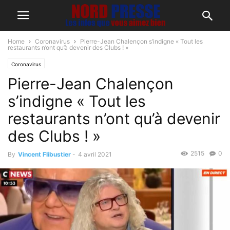
Home
Coronavirus
Pierre-Jean Chalençon s’indigne « Tout les
restaurants n’ont qu’à devenir des Clubs ! »
Coronavirus
Pierre-Jean Chalençon
s’indigne « Tout les
restaurants n’ont qu’à devenir
des Clubs ! »
2515
0
By
Vincent Flibustier
-
4 avril 2021