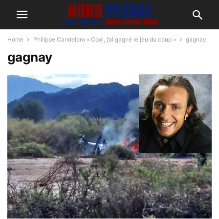
Home
Philippe Candeloro « Cool, j’ai gagné le jeu du coup »
gagnay
gagnay