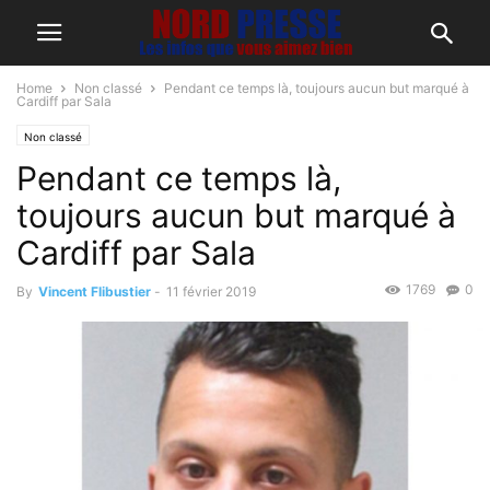
Home
Non classé
Pendant ce temps là, toujours aucun but marqué à
Cardiff par Sala
Non classé
Pendant ce temps là,
toujours aucun but marqué à
Cardiff par Sala
1769
0
By
Vincent Flibustier
-
11 février 2019