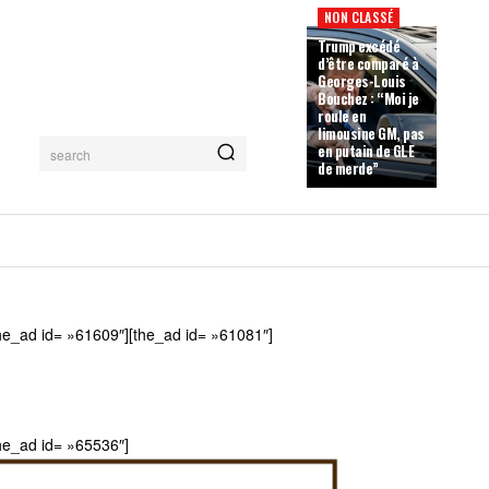
NON CLASSÉ
Trump excédé
d’être comparé à
Georges-Louis
Bouchez : “Moi je
roule en
limousine GM, pas
en putain de GLE
search
de merde”
he_ad id= »61609″][the_ad id= »61081″]
he_ad id= »65536″]