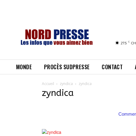
C
27.5
CH
MONDE
PROCÈS SUDPRESSE
CONTACT
Accueil
zyndica
zyndica
zyndica
Comment