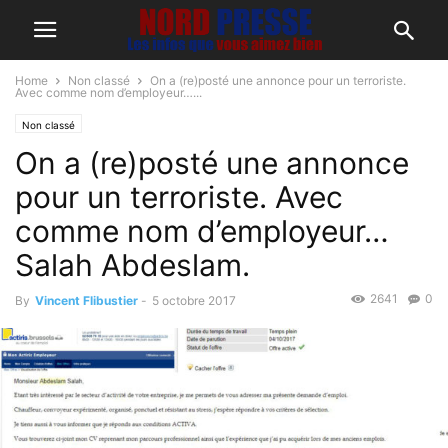
Home
Non classé
On a (re)posté une annonce pour un terroriste.
Avec comme nom d’employeur…...
Non classé
On a (re)posté une annonce
pour un terroriste. Avec
comme nom d’employeur…
Salah Abdeslam.
2641
0
By
Vincent Flibustier
-
5 octobre 2017