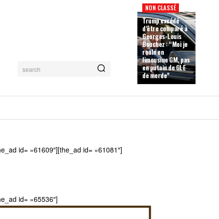
NON CLASSÉ
Trump excédé
d’être comparé à
Georges-Louis
Bouchez : “Moi je
roule en
limousine GM, pas
en putain de GLE
search
de merde”
he_ad id= »61609″][the_ad id= »61081″]
he_ad id= »65536″]