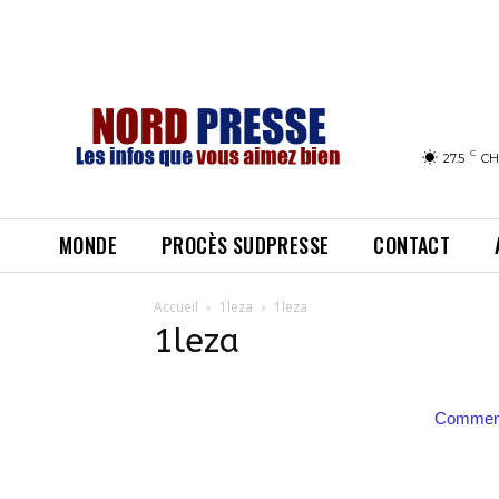
C
27.5
CH
MONDE
PROCÈS SUDPRESSE
CONTACT
Accueil
1leza
1leza
1leza
Comment