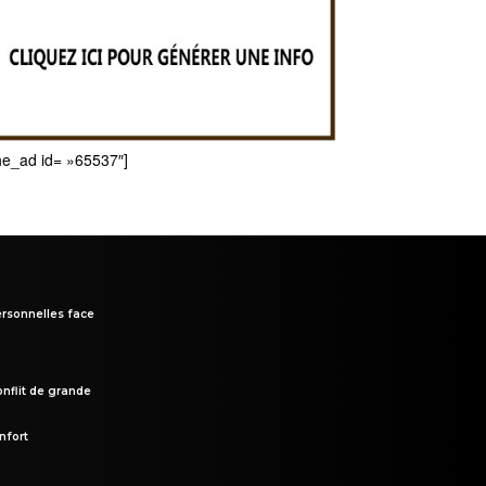
he_ad id= »65537″]
rsonnelles face
onflit de grande
nfort