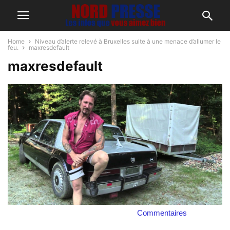
Home
Niveau d’alerte relevé à Bruxelles suite à une menace d’allumer le
feu.
maxresdefault
maxresdefault
Commentaires