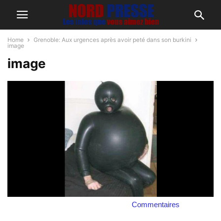
Home
Grenoble: Aux urgences après avoir peté dans son burkini
image
image
Commentaires