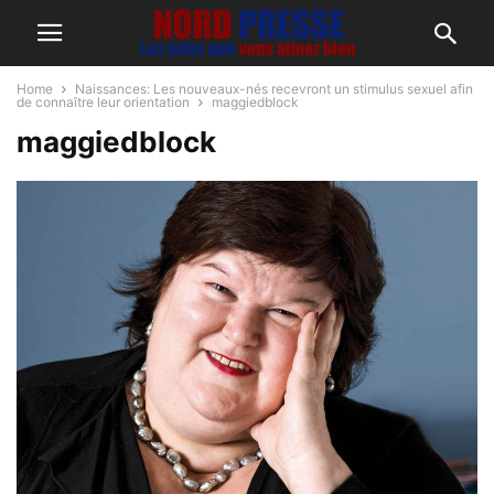
Home
Naissances: Les nouveaux-nés recevront un stimulus sexuel afin
de connaître leur orientation
maggiedblock
maggiedblock