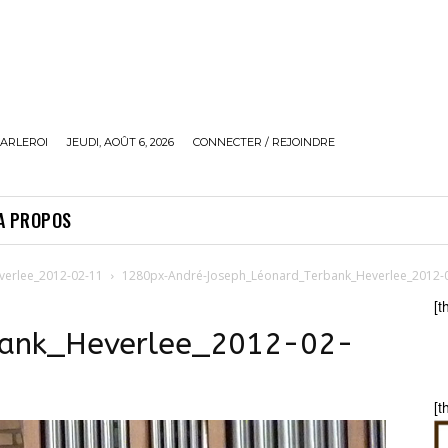
ARLEROI
JEUDI, AOÛT 6, 2026
CONNECTER / REJOINDRE
A PROPOS
verlee_2012-02-11
1280px-André-Joseph_Léonard_Terbank_Heverlee_2012-
[t
bank_Heverlee_2012-02-
[t