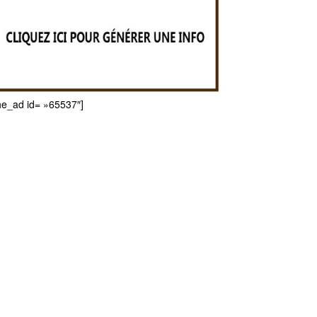
he_ad id= »65537″]