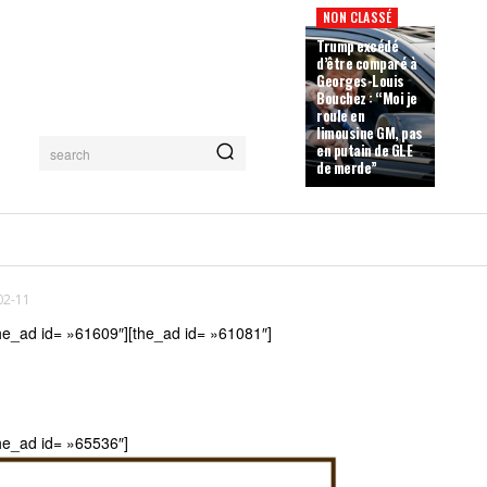
NON CLASSÉ
Trump excédé
d’être comparé à
Georges-Louis
Bouchez : “Moi je
roule en
limousine GM, pas
en putain de GLE
search
de merde”
02-11
he_ad id= »61609″][the_ad id= »61081″]
he_ad id= »65536″]