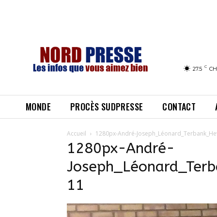
C
27.5
CH
MONDE
PROCÈS SUDPRESSE
CONTACT
Accueil
1280px-André-Joseph_Léonard_Terbank_He
1280px-André-
Joseph_Léonard_Ter
11