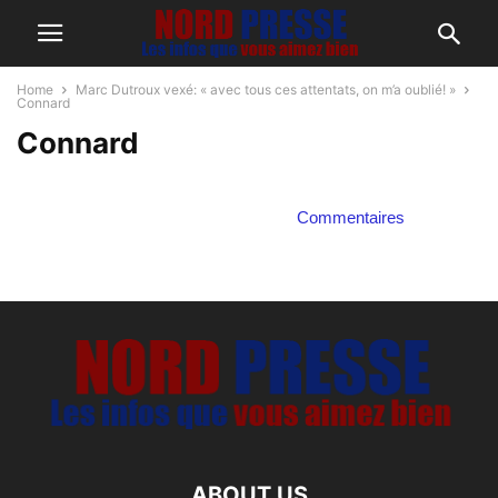
Home
Marc Dutroux vexé: « avec tous ces attentats, on m’a oublié! »
Connard
Connard
Commentaires
ABOUT US