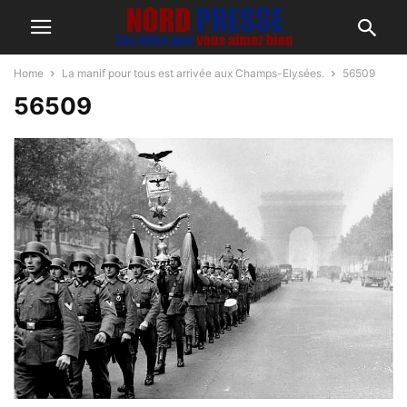
Home
La manif pour tous est arrivée aux Champs-Elysées.
56509
56509