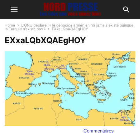
Home
L’ONU déclare : « le génocide arménien n’a jamais existé puisque
la Turquie n’existe pas »
EXxaLQbXQAEgHOY
EXxaLQbXQAEgHOY
Commentaires