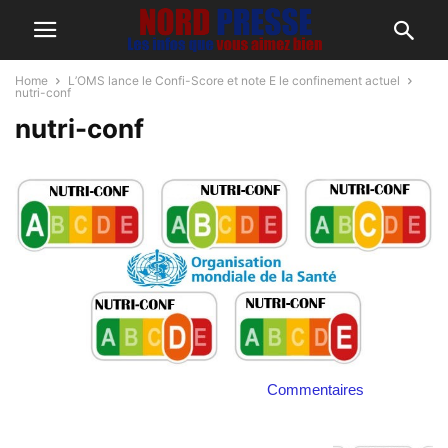
Home
L’OMS lance le Confi-Score et note E le confinement actuel
nutri-conf
nutri-conf
Commentaires