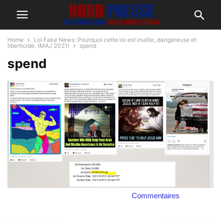
Home
Loi Fake News: Pourquoi cette loi est inutile, dangereuse et
liberticide. (MAJ 2021)
spend
spend
Commentaires