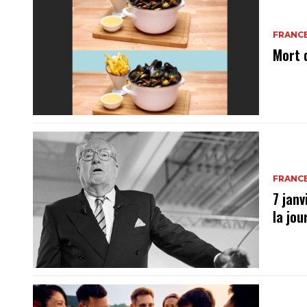
FRANC
Mort 
FRANC
7 janv
la jo