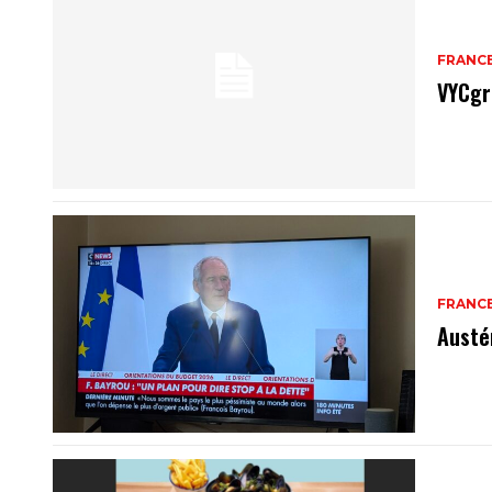
FRANC
VYCgr
FRANC
Austé