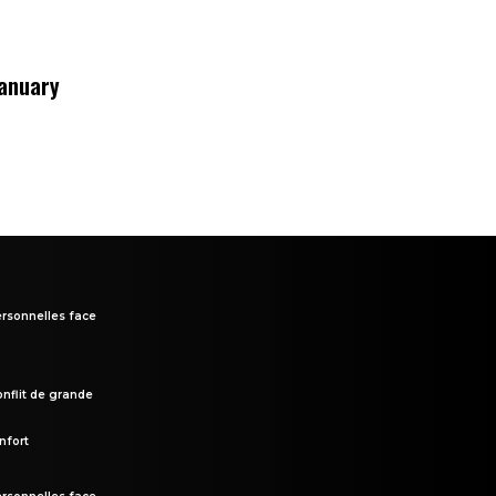
January
rsonnelles face
onflit de grande
nfort