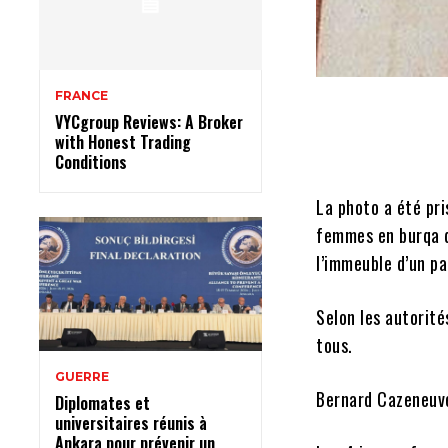
FRANCE
VYCgroup Reviews: A Broker
with Honest Trading
Conditions
La photo a été pri
femmes en burqa d
l’immeuble d’un p
Selon les autorité
tous.
GUERRE
Bernard Cazeneuve,
Diplomates et
universitaires réunis à
Ankara pour prévenir un