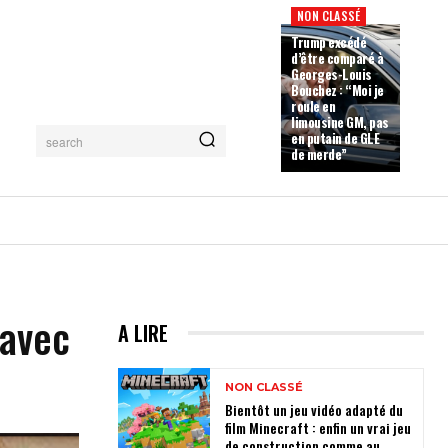
NON CLASSÉ
Trump excédé
d’être comparé à
Georges-Louis
Bouchez : “Moi je
roule en
limousine GM, pas
en putain de GLE
search
de merde”
 avec
A LIRE
NON CLASSÉ
Bientôt un jeu vidéo adapté du
film Minecraft : enfin un vrai jeu
de construction comme au