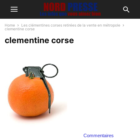
Home
Les clémentines corses retirées de la vente en métropole
clementine corse
clementine corse
Commentaires