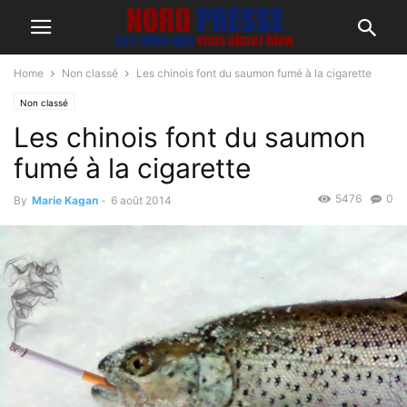
Home
Non classé
Les chinois font du saumon fumé à la cigarette
Non classé
Les chinois font du saumon
fumé à la cigarette
5476
0
By
Marie Kagan
-
6 août 2014