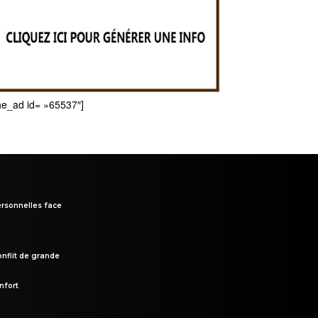
he_ad id= »65537″]
rsonnelles face
onflit de grande
nfort