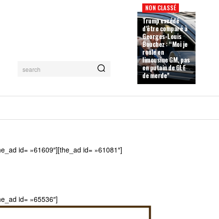
NON CLASSÉ
Trump excédé
d’être comparé à
Georges-Louis
Bouchez : “Moi je
roule en
limousine GM, pas
en putain de GLE
search
de merde”
he_ad id= »61609″][the_ad id= »61081″]
he_ad id= »65536″]