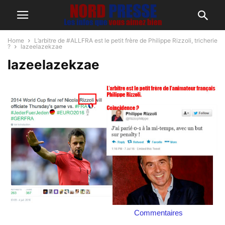
Home
L’arbitre de #ALLFRA est le petit frère de Philippe Rizzoli, tricherie
?
lazeelazekzae
lazeelazekzae
Commentaires