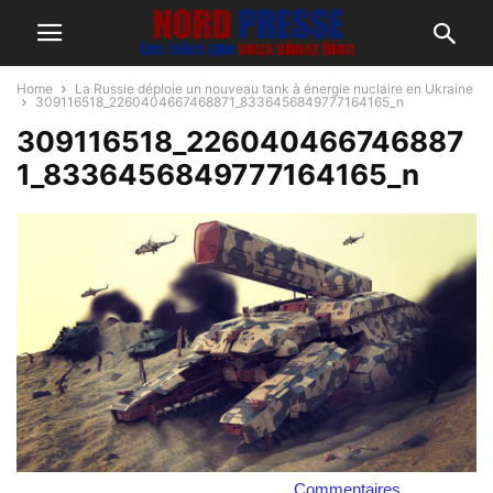
Home
La Russie déploie un nouveau tank à énergie nuclaire en Ukraine
309116518_2260404667468871_8336456849777164165_n
309116518_226040466746887
1_8336456849777164165_n
Commentaires