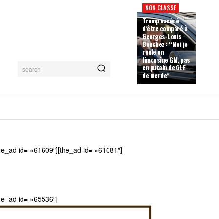
NON CLASSÉ
Trump excédé
d’être comparé à
Georges-Louis
Bouchez : “Moi je
roule en
limousine GM, pas
en putain de GLE
search
de merde”
he_ad id= »61609″][the_ad id= »61081″]
he_ad id= »65536″]