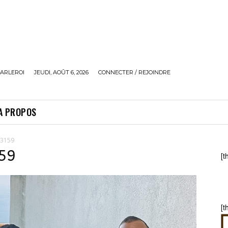
ARLEROI
JEUDI, AOÛT 6, 2026
CONNECTER / REJOINDRE
A PROPOS
33159
59
[t
[t