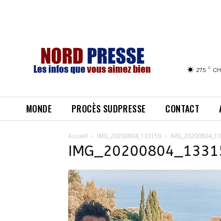
C
27.5
CH
MONDE
PROCÈS SUDPRESSE
CONTACT
Accueil
IMG_20200804_133159
IMG_20200804_1
IMG_20200804_1331