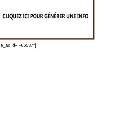
he_ad id= »65537″]