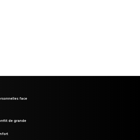
rsonnelles face
onflit de grande
nfort