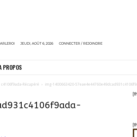
ARLEROI
JEUDI, AOÛT 6, 2026
CONNECTER / REJOINDRE
A PROPOS
c4106f9ada-Récupéré
img-1400663420-57eae4e44760e49dcad931c4106f9
[t
ad931c4106f9ada-
[t