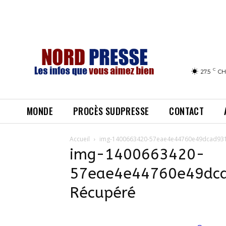
C
27.5
CH
MONDE
PROCÈS SUDPRESSE
CONTACT
Accueil
img-1400663420-57eae4e44760e49dcad931
img-1400663420-
57eae4e44760e49dc
Récupéré