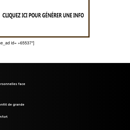
he_ad id= »65537″]
rsonnelles face
onflit de grande
nfort