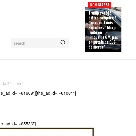
NON CLASSÉ
Trump excédé
d’être comparé à
Georges-Louis
Bouchez : “Moi je
roule en
limousine GM, pas
en putain de GLE
search
de merde”
ada-Récupéré
he_ad id= »61609″][the_ad id= »61081″]
he_ad id= »65536″]