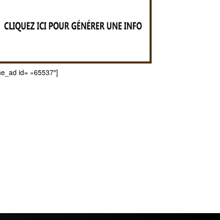
he_ad id= »65537″]