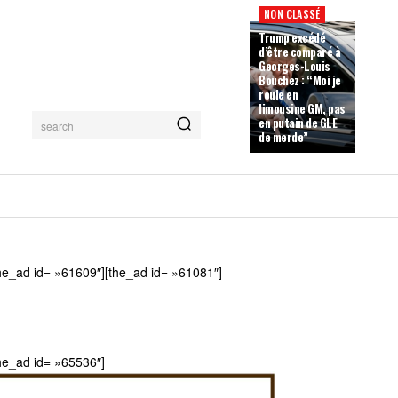
NON CLASSÉ
Trump excédé
d’être comparé à
Georges-Louis
Bouchez : “Moi je
roule en
limousine GM, pas
en putain de GLE
search
de merde”
he_ad id= »61609″][the_ad id= »61081″]
he_ad id= »65536″]