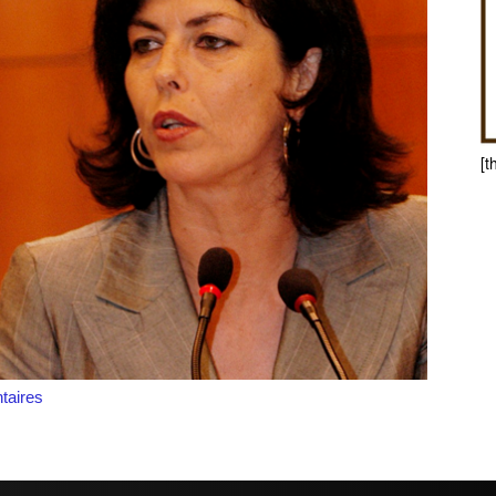
[t
aires