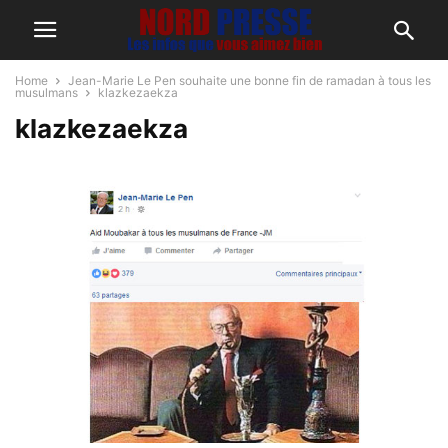
Home
Jean-Marie Le Pen souhaite une bonne fin de ramadan à tous les
musulmans
klazkezaekza
klazkezaekza