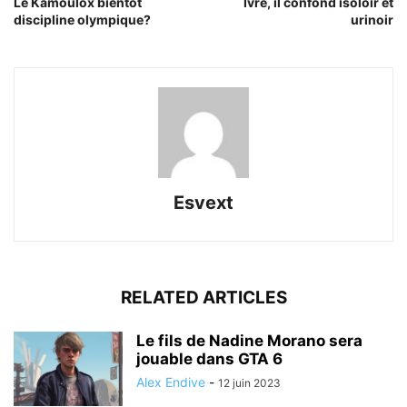
Le Kamoulox bientôt
Ivre, il confond isoloir et
discipline olympique?
urinoir
Esvext
RELATED ARTICLES
Le fils de Nadine Morano sera
jouable dans GTA 6
Alex Endive
-
12 juin 2023