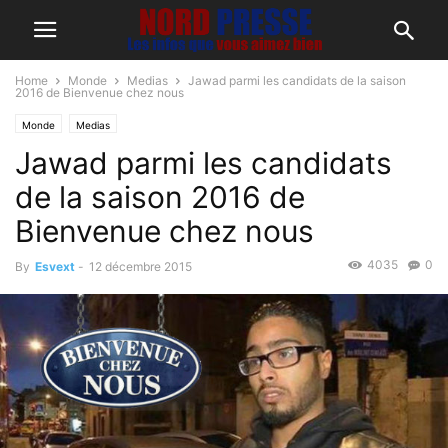
Home
Monde
Medias
Jawad parmi les candidats de la saison
2016 de Bienvenue chez nous
Monde
Medias
Jawad parmi les candidats
de la saison 2016 de
Bienvenue chez nous
4035
0
By
Esvext
-
12 décembre 2015